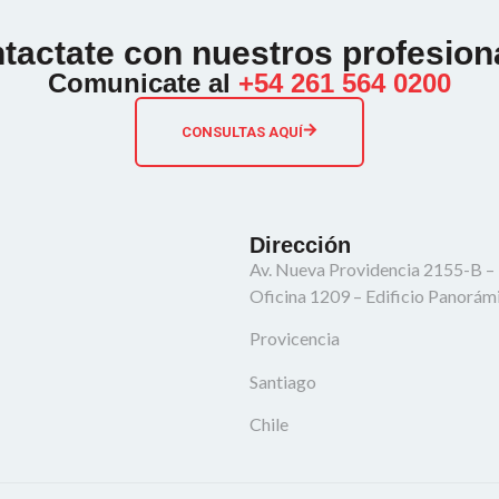
tactate con nuestros profesion
Comunicate al
+54 261 564 0200
CONSULTAS AQUÍ
Dirección
Av. Nueva Providencia 2155-B –
Oficina 1209 – Edificio Panorám
Provicencia
Santiago
Chile